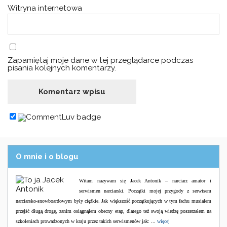
Witryna internetowa
Zapamiętaj moje dane w tej przeglądarce podczas
pisania kolejnych komentarzy.
O mnie i o blogu
Witam nazywam się Jacek Antonik – narciarz amator i
serwismen narciarski. Początki mojej przygody z serwisem
narciarsko-snowboardowym były ciężkie. Jak większość początkujących w tym fachu musiałem
przejść długą drogę, zanim osiągnąłem obecny etap, dlatego też swoją wiedzę poszerzałem na
szkoleniach prowadzonych w kraju przez takich serwismenów jak: ...
więcej