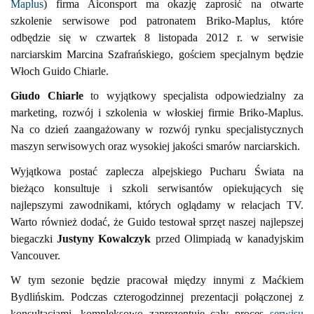
Maplus
) firma Aiconsport ma okazję zaprosić na otwarte
szkolenie serwisowe pod patronatem Briko-Maplus, które
odbędzie się w czwartek 8 listopada 2012 r. w serwisie
narciarskim Marcina Szafrańskiego, gościem specjalnym będzie
Włoch Guido Chiarle.
Giudo Chiarle
to wyjątkowy specjalista odpowiedzialny za
marketing, rozwój i szkolenia w włoskiej firmie Briko-Maplus.
Na co dzień zaangażowany w rozwój rynku specjalistycznych
maszyn serwisowych oraz wysokiej jakości smarów narciarskich.
Wyjątkowa postać zaplecza alpejskiego Pucharu Świata na
bieżąco konsultuje i szkoli serwisantów opiekujących się
najlepszymi zawodnikami, których oglądamy w relacjach TV.
Warto również dodać, że Guido testował sprzęt naszej najlepszej
biegaczki
Justyny Kowalczyk
przed Olimpiadą w kanadyjskim
Vancouver.
W tym sezonie będzie pracował między innymi z Maćkiem
Bydlińskim. Podczas czterogodzinnej prezentacji połączonej z
konsultacjami, kompleksowo zaprezentuje cały proces
serwisu