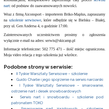
nart
: od podstaw do zaawansowanych nowości.
Wraz z firmą Aiconsport – importerem Briko-Maplus, zapraszamy
na
szkolenie serwisowe
, które odbędzie się w Bielsku – Białej,
przy ul. Gen Andersa 4, o godzinie 17:00.
Zainteresowanych uczestnictwem prosimy o zgłoszenia
wyłącznie e-mail na adres: serwis@skicamp.pl
Informacje telefoniczne: 502 775 471 – ilość miejsc ograniczona.
Moja video relacja z tego szkolenia już wkrótce.
Podobne strony w serwisie:
II Tyskie Warsztaty Serwisowe – szkolenie
Guido Charlie i jego spojrzenie na serwis narciarski
I Tyskie Warsztaty Serwisowe – smarowanie,
ostrzenie nart i desek snowboardowych
Serwis nart i snowboardu – szkolenie pod
patronatem TOKO
Smarowanie nart zjazdowych – szkolenie